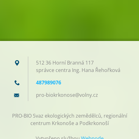
512 36 Horní Branná 117
správce centra Ing. Hana Řehořková
487989076
pro-biok
rkonose@
volny.cz
PRO-BIO Svaz ekologických zemědělců, regionální
centrum Krkonoše a Podkrkonoší
Vytvořeno službou
Webnode