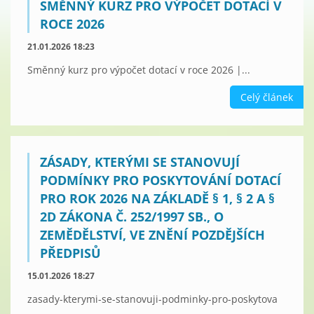
SMĚNNÝ KURZ PRO VÝPOČET DOTACÍ V
ROCE 2026
21.01.2026 18:23
Směnný kurz pro výpočet dotací v roce 2026 |...
Celý článek
ZÁSADY, KTERÝMI SE STANOVUJÍ
PODMÍNKY PRO POSKYTOVÁNÍ DOTACÍ
PRO ROK 2026 NA ZÁKLADĚ § 1, § 2 A §
2D ZÁKONA Č. 252/1997 SB., O
ZEMĚDĚLSTVÍ, VE ZNĚNÍ POZDĚJŠÍCH
PŘEDPISŮ
15.01.2026 18:27
zasady-kterymi-se-stanovuji-podminky-pro-poskytova