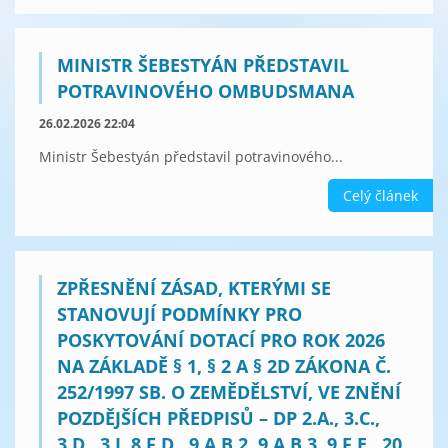
MINISTR ŠEBESTYÁN PŘEDSTAVIL
POTRAVINOVÉHO OMBUDSMANA
26.02.2026 22:04
Ministr Šebestyán představil potravinového...
Celý článek
ZPŘESNĚNÍ ZÁSAD, KTERÝMI SE
STANOVUJÍ PODMÍNKY PRO
POSKYTOVÁNÍ DOTACÍ PRO ROK 2026
NA ZÁKLADĚ § 1, § 2 A § 2D ZÁKONA Č.
252/1997 SB. O ZEMĚDĚLSTVÍ, VE ZNĚNÍ
POZDĚJŠÍCH PŘEDPISŮ – DP 2.A., 3.C.,
3.D., 3.I, 8.F.D., 9.A.B.2, 9.A.B.3, 9.F.E., 20.