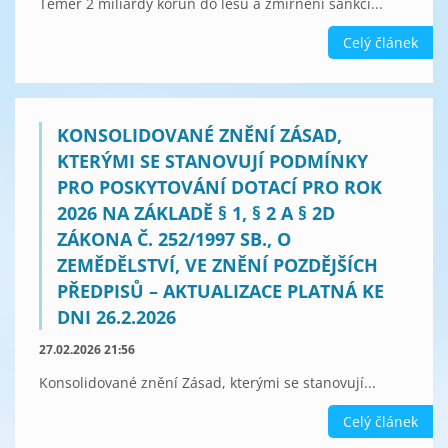
Téměř 2 miliardy korun do lesů a zmírnění sankcí...
Celý článek
KONSOLIDOVANÉ ZNĚNÍ ZÁSAD,
KTERÝMI SE STANOVUJÍ PODMÍNKY
PRO POSKYTOVÁNÍ DOTACÍ PRO ROK
2026 NA ZÁKLADĚ § 1, § 2 A § 2D
ZÁKONA Č. 252/1997 SB., O
ZEMĚDĚLSTVÍ, VE ZNĚNÍ POZDĚJŠÍCH
PŘEDPISŮ – AKTUALIZACE PLATNÁ KE
DNI 26.2.2026
27.02.2026 21:56
Konsolidované znění Zásad, kterými se stanovují...
Celý článek