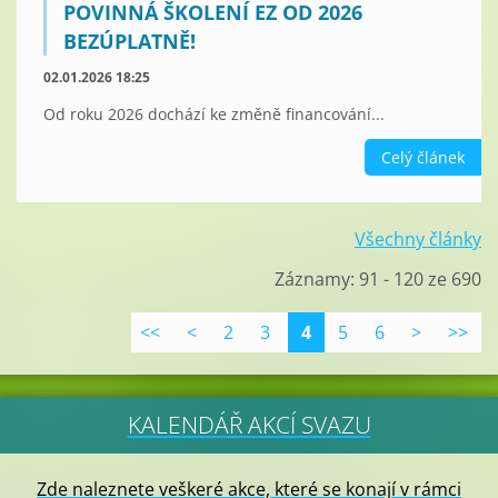
POVINNÁ ŠKOLENÍ EZ OD 2026
BEZÚPLATNĚ!
02.01.2026 18:25
Od roku 2026 dochází ke změně financování...
Celý článek
Všechny články
Záznamy: 91 - 120 ze 690
<<
<
2
3
4
5
6
>
>>
KALENDÁŘ AKCÍ SVAZU
Zde naleznete veškeré akce, které se konají v rámci