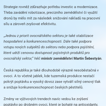
Strategie rovněž zdůrazňuje potřebu investic a modernizace.
Třeba zavádění robotizace, precizního zemědělství či využití
dronů by mělo mít za následek snižování nákladů na pracovní
sílu a zároveň zvyšovat efektivitu.
„
Jednou z priorit ovocnářského sektoru je také stabilizace
hospodaření a konkurenceschopnosti. Dále také podpora
vstupu nových subjektů do sektoru nebo podpora pojištění,
které udrží cenovou dostupnost pojistných produktů pro
ovocnářský sektor,
“ řekl
ministr zemědělství Martin Šebestyán
.
Česká republika je také dlouhodobě výrazně nesoběstačná v
ovoci. A to včetně jablek, kde tuzemská produkce nestačí
pokrýt poptávku a vysoký dovoz zase vytváří silný cenový tlak
a snižuje konkurenceschopnost českých pěstitelů.
Změny ve výživových trendech navíc vedou ke zvýšení
poptávky po drobném ovoci, které je bohaté na antioxidanty,