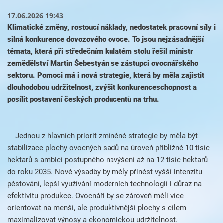
17.06.2026 19:43
Klimatické změny, rostoucí náklady, nedostatek pracovní síly i
silná konkurence dovozového ovoce. To jsou nejzásadnější
témata, která při středečním kulatém stolu řešil ministr
zemědělství Martin Šebestyán se zástupci ovocnářského
sektoru. Pomoci má i nová strategie, která by měla zajistit
dlouhodobou udržitelnost, zvýšit konkurenceschopnost a
posílit postavení českých producentů na trhu.
Jednou z hlavních priorit zmíněné strategie by měla být
stabilizace plochy ovocných sadů na úroveň přibližně 10 tisíc
hektarů s ambicí postupného navýšení až na 12 tisíc hektarů
do roku 2035. Nové výsadby by měly přinést vyšší intenzitu
pěstování, lepší využívání moderních technologií i důraz na
efektivitu produkce. Ovocnáři by se zároveň měli více
orientovat na menší, ale produktivnější plochy s cílem
maximalizovat výnosy a ekonomickou udržitelnost.