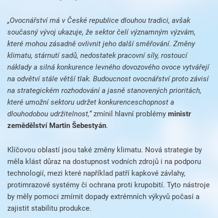
„Ovocnářství má v České republice dlouhou tradici, avšak
současný vývoj ukazuje, že sektor čelí významným výzvám,
které mohou zásadně ovlivnit jeho další směřování. Změny
klimatu, stárnutí sadů, nedostatek pracovní síly, rostoucí
náklady a silná konkurence levného dovozového ovoce vytvářejí
na odvětví stále větší tlak. Budoucnost ovocnářství proto závisí
na strategickém rozhodování a jasně stanovených prioritách,
které umožní sektoru udržet konkurenceschopnost a
dlouhodobou udržitelnost,“
zmínil hlavní problémy
ministr
zemědělství Martin Šebestyán
.
Klíčovou oblastí jsou také změny klimatu. Nová strategie by
měla klást důraz na dostupnost vodních zdrojů i na podporu
technologií, mezi které například patří kapkové závlahy,
protimrazové systémy či ochrana proti krupobití. Tyto nástroje
by měly pomoci zmírnit dopady extrémních výkyvů počasí a
zajistit stabilitu produkce.