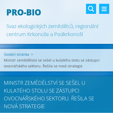
PRO-BIO
Svaz ekologických zemědělců, regionální
centrum Krkonoše a Podkrkonoší
Úvodní stránka
>
Ministr zemědělství se sešel u kulatého stolu se zástupci
ovocnářského sektoru. Řešila se nová strategie
MINISTR ZEMĚDĚLSTVÍ SE SEŠEL U
KULATÉHO STOLU SE ZÁSTUPCI
OVOCNÁŘSKÉHO SEKTORU. ŘEŠILA SE
NOVÁ STRATEGIE