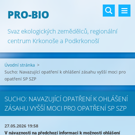
PRO-BIO
Svaz ekologických zemědělců, regionální
centrum Krkonoše a Podkrkonoší
Úvodní stránka
>
Sucho: Navazující opatření k ohlášení zásahu vyšší moci pro
opatření SP SZP
SUCHO: NAVAZUJÍCÍ OPATŘENÍ K OHLÁŠENÍ
ZÁSAHU VYŠŠÍ MOCI PRO OPATŘENÍ SP SZP
27.05.2026 19:58
V návaznosti na předchozí informaci k možnosti ohlášení