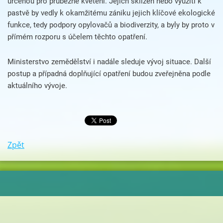
určenou pro průběžné kvetení. Jejich sklizeň nebo využití k
pastvě by vedly k okamžitému zániku jejich klíčové ekologické
funkce, tedy podpory opylovačů a biodiverzity, a byly by proto v
přímém rozporu s účelem těchto opatření.
Ministerstvo zemědělství i nadále sleduje vývoj situace. Další
postup a případná doplňující opatření budou zveřejněna podle
aktuálního vývoje.
Zpět