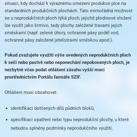
situaci, kdy dochází k výraznému omezení produkce píce na
standardních produkčních plochách. Tato mimořádná možnost
se u neprodukčních ploch týká ploch, jejichž plodinové složení
lze využít jako krmivo, tedy plochy založené travami jejich
směskami (např. zelené úhory, ochranné pásy podél vod,
ochranné pásy založené jetelotravní směskou apod.).
Pokud zvažujete využití výše uvedených neprodukčních ploch
k seči nebo pastvě nebo neponechání nepokosených ploch, je
nezbytné včas podat ohlášení zásahu vyšší moci
prostřednictvím Portálu farmáře SZIF.
Ohlášení musí obsahovat:
identifikaci dotčených dílů půdních bloků,
specifikaci opatření nebo typu neprodukční plochy, u které
nebudou splněny podmínky neprodukčního využití,