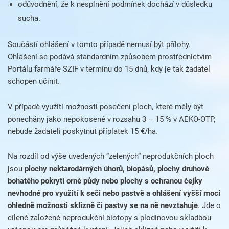
odůvodnění, že k nesplnění podmínek dochází v důsledku
sucha.
Součástí ohlášení v tomto případě nemusí být přílohy.
Ohlášení se podává standardním způsobem prostřednictvím
Portálu farmáře SZIF
v termínu do 15 dnů, kdy je tak žadatel
schopen učinit
.
V případě využití možnosti posečení ploch, které měly být
ponechány jako nepokosené v rozsahu 3 – 15 % v AEKO-OTP,
nebude žadateli poskytnut příplatek 15 €/ha.
Na rozdíl od výše uvedených “zelených“ neprodukčních ploch
jsou
plochy nektarodárných úhorů, biopásů, plochy druhově
bohatého pokrytí orné půdy nebo plochy s ochranou čejky
nevhodné pro využití k seči nebo pastvě
a ohlášení vyšší moci
ohledně možnosti sklizně či pastvy se na ně nevztahuje
. Jde o
cíleně založené neprodukční biotopy s plodinovou skladbou