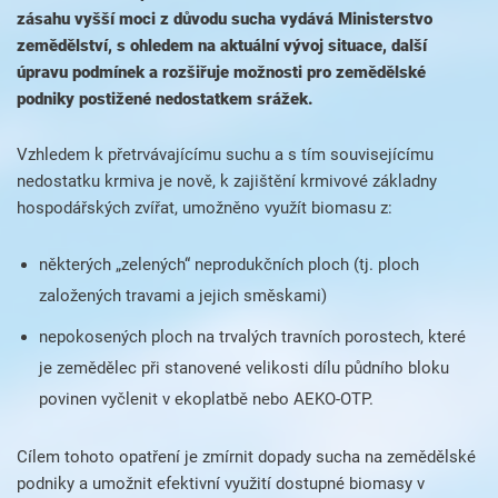
zásahu vyšší moci z důvodu sucha vydává Ministerstvo
zemědělství, s ohledem na aktuální vývoj situace, další
úpravu podmínek a rozšiřuje možnosti pro zemědělské
podniky postižené nedostatkem srážek.
Vzhledem k přetrvávajícímu suchu a s tím souvisejícímu
nedostatku krmiva je nově, k zajištění krmivové základny
hospodářských zvířat, umožněno využít biomasu z:
některých „zelených“ neprodukčních ploch (tj. ploch
založených travami a jejich směskami)
nepokosených ploch
na trvalých travních porostech, které
je zemědělec při stanovené velikosti dílu půdního bloku
povinen vyčlenit v ekoplatbě nebo AEKO-OTP.
Cílem tohoto opatření je zmírnit dopady sucha na zemědělské
podniky a umožnit efektivní využití dostupné biomasy v