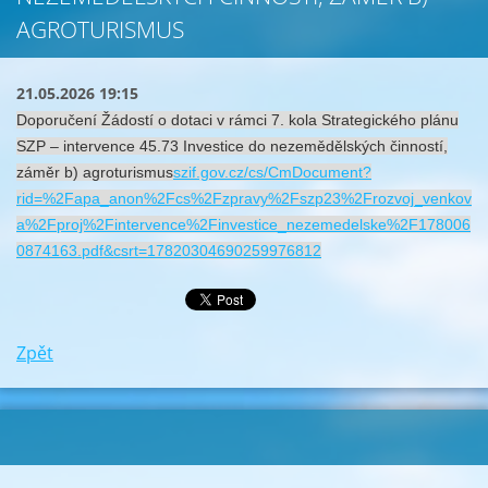
AGROTURISMUS
21.05.2026 19:15
Doporučení Žádostí o dotaci v rámci 7. kola Strategického plánu
SZP – intervence 45.73 Investice do nezemědělských činností,
záměr b) agroturismus
szif.gov.cz/cs/CmDocument?
rid=%2Fapa_anon%2Fcs%2Fzpravy%2Fszp23%2Frozvoj_venkov
a%2Fproj%2Fintervence%2Finvestice_nezemedelske%2F178006
0874163.pdf&csrt=17820304690259976812
Zpět