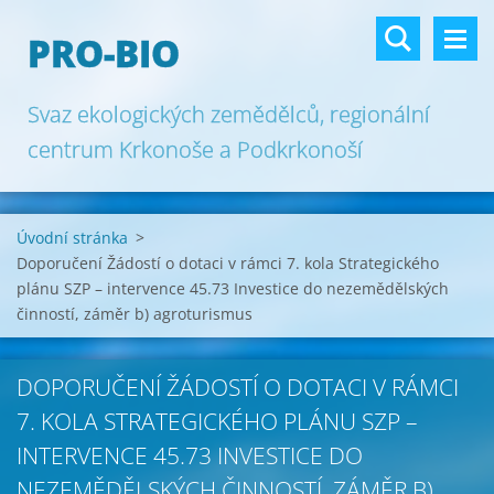
PRO-BIO
Svaz ekologických zemědělců, regionální
centrum Krkonoše a Podkrkonoší
Úvodní stránka
>
Doporučení Žádostí o dotaci v rámci 7. kola Strategického
plánu SZP – intervence 45.73 Investice do nezemědělských
činností, záměr b) agroturismus
DOPORUČENÍ ŽÁDOSTÍ O DOTACI V RÁMCI
7. KOLA STRATEGICKÉHO PLÁNU SZP –
INTERVENCE 45.73 INVESTICE DO
NEZEMĚDĚLSKÝCH ČINNOSTÍ, ZÁMĚR B)