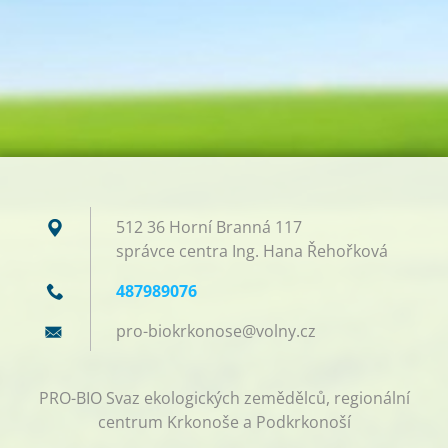
512 36 Horní Branná 117
správce centra Ing. Hana Řehořková
487989076
pro-biok
rkonose@
volny.cz
PRO-BIO Svaz ekologických zemědělců, regionální
centrum Krkonoše a Podkrkonoší