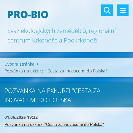
PRO-BIO
Svaz ekologických zemědělců, regionální
centrum Krkonoše a Podkrkonoší
Úvodní stránka
>
Pozvánka na exkurzi "Cesta za inovacemi do Polska"
POZVÁNKA NA EXKURZI "CESTA ZA
INOVACEMI DO POLSKA"
01.06.2026 19:32
Pozvánka na exkurzi "Cesta za inovacemi do Polska"