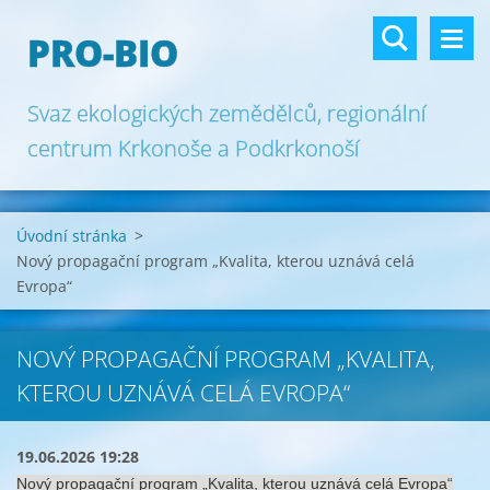
PRO-BIO
Svaz ekologických zemědělců, regionální
centrum Krkonoše a Podkrkonoší
Úvodní stránka
>
Nový propagační program „Kvalita, kterou uznává celá
Evropa“
NOVÝ PROPAGAČNÍ PROGRAM „KVALITA,
KTEROU UZNÁVÁ CELÁ EVROPA“
19.06.2026 19:28
Nový propagační program „Kvalita, kterou uznává celá Evropa“