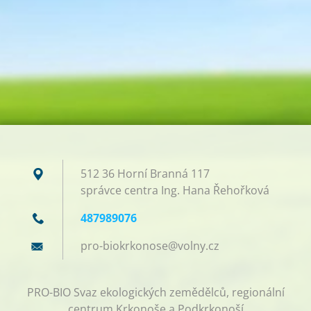
512 36 Horní Branná 117
správce centra Ing. Hana Řehořková
487989076
pro-biok
rkonose@
volny.cz
PRO-BIO Svaz ekologických zemědělců, regionální
centrum Krkonoše a Podkrkonoší