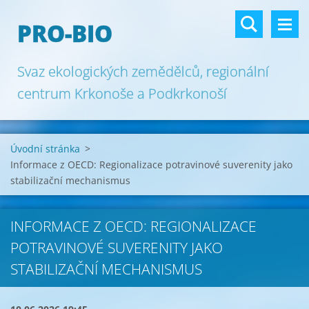
PRO-BIO
Svaz ekologických zemědělců, regionální
centrum Krkonoše a Podkrkonoší
Úvodní stránka
>
Informace z OECD: Regionalizace potravinové suverenity jako
stabilizační mechanismus
INFORMACE Z OECD: REGIONALIZACE
POTRAVINOVÉ SUVERENITY JAKO
STABILIZAČNÍ MECHANISMUS