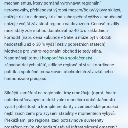
mechanismus, který pomáhá vyrovnávat regionální
nerovnováhy, překlenovat výrobní mezery/šoky/výkyvy sklizní,
snižuje rizika a dopady krizí na zabezpečení výživy a současně
snižuje vnější závislost regionu na dovozech. Cenové rozdíly
mezi státy zde mohou dosahovat až 40 % u základních
komodit (např. cena kukuřice v Sahelu může být v období
nedostatku až o 30 % vyšší než v pobřežních státech).
Motivace pro vnitro-regionální obchod je tedy silná.
Napomáhají tomu i
hospodářská společenství
západoafrických států, sdílené regionální vize, koordinace
politik a společné prosazování obchodních závazků nebo
harmonizace předpisů.
Silnější zaměření na regionální trhy umožňuje (oproti často
upřednostňovaným restriktivním modelům soběstačnosti)
využít příležitosti a komplementarity v zemědělské produkci
nejbližších zemí pro zvýšení stability v momentech výkyvů.
Překážkami pro regionalizaci potravinové suverenity
prostřednictvím obchodu zůstávají infrastrukturní omezení/