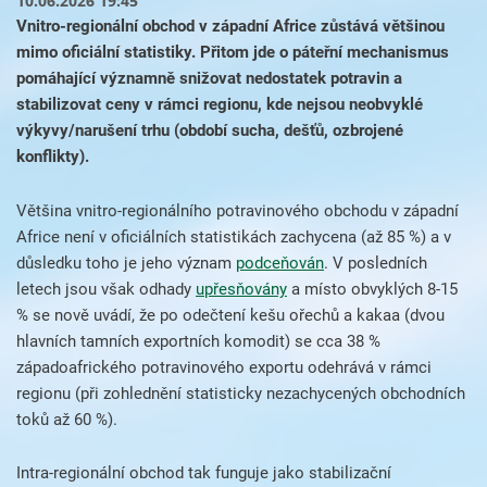
10.06.2026 19:45
Vnitro-regionální obchod v západní Africe zůstává většinou
mimo oficiální statistiky. Přitom jde o páteřní mechanismus
pomáhající významně snižovat nedostatek potravin a
stabilizovat ceny v rámci regionu, kde nejsou neobvyklé
výkyvy/narušení trhu (období sucha, dešťů, ozbrojené
konflikty).
Většina vnitro-regionálního potravinového obchodu v západní
Africe není v oficiálních statistikách zachycena (až 85 %) a v
důsledku toho je jeho význam
podceňován
. V posledních
letech jsou však odhady
upřesňovány
a místo obvyklých 8-15
% se nově uvádí, že po odečtení kešu ořechů a kakaa (dvou
hlavních tamních exportních komodit) se cca 38 %
západoafrického potravinového exportu odehrává v rámci
regionu (při zohlednění statisticky nezachycených obchodních
toků až 60 %).
Intra-regionální obchod tak funguje jako stabilizační