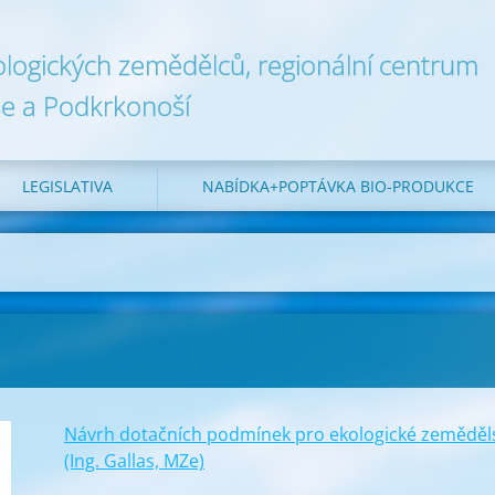
ologických zemědělců, regionální centrum
e a Podkrkonoší
LEGISLATIVA
NABÍDKA+POPTÁVKA BIO-PRODUKCE
Návrh dotačních podmínek pro ekologické zeměděls
(Ing. Gallas, MZe)