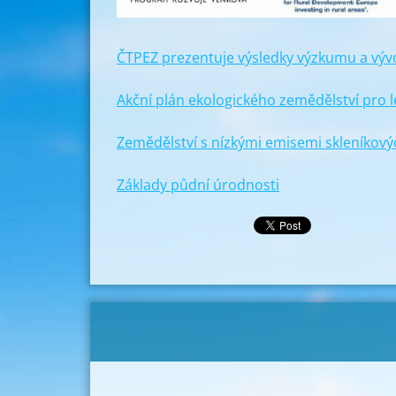
ČTPEZ prezentuje výsledky výzkumu a vývo
Akční plán ekologického zemědělství pro l
Zemědělství s nízkými emisemi skleníkový
Základy půdní úrodnosti