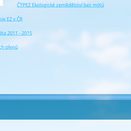
ČTPEZ Ekologické zemědělství bez mýtů
je EZ v ČR
éta 2011 - 2015
ch plynů