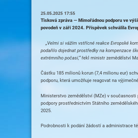
25.05.2025 17:55
Tisková zpráva
—
Mimořádnou podporu ve výši 
povodeň v září 2024. Příspěvek schválila Evr
„Velmi si vážím vstřícné reakce Evropské kom
podařilo dojednat prostředky na kompenzace š
extrémního počasí,“
řekl ministr zemědělství M
Částku 185 milionů korun (7,4 milionu eur) sch
podporu, která umožňuje reagovat na výjimečné
Ministerstvo zemědělství (MZe) v současnosti p
podpory prostřednictvím Státního zemědělského 
2025.
Podrobnosti k podání žádostí a administrace tét