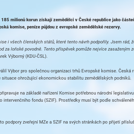
185 milionů korun získají zemědělci v České republice jako částeč
opská komise, peníze půjdou z evropské zemědělské rezervy.
ise i všech členských států, které tento návrh podpořily. Jsem rád
kod za loňské povodně. Tento příspěvek pomůže nejvíce zasaženým
arek Výborný (KDU-ČSL).
válil Výbor pro společnou organizaci trhů Evropské komise. Česká 
 situace ohrožující ekonomickou stabilitu zemědělských podniků.
řipravuje na základě nařízení Komise potřebnou národní legislativ
intervenčního fondu (SZIF). Prostředky musí být podle schváleného
o podpory zveřejní MZe a SZIF na svých stránkách po přijetí přísluš