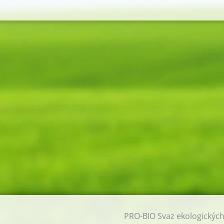
PRO-BIO Svaz ekologickýc