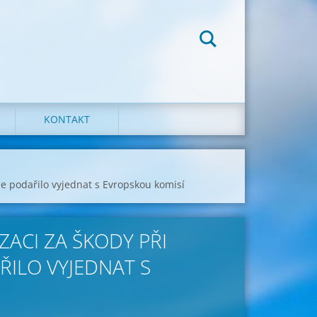
KONTAKT
 podařilo vyjednat s Evropskou komisí
ACI ZA ŠKODY PŘI
ILO VYJEDNAT S