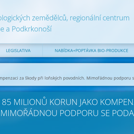
ologických zemědělců, regionální centrum
e a Podkrkonoší
LEGISLATIVA
NABÍDKA+POPTÁVKA BIO-PRODUKCE
mpenzaci za škody při loňských povodních. Mimořádnou podporu se
85 MILIONŮ KORUN JAKO KOMPENZ
 MIMOŘÁDNOU PODPORU SE PODAŘ