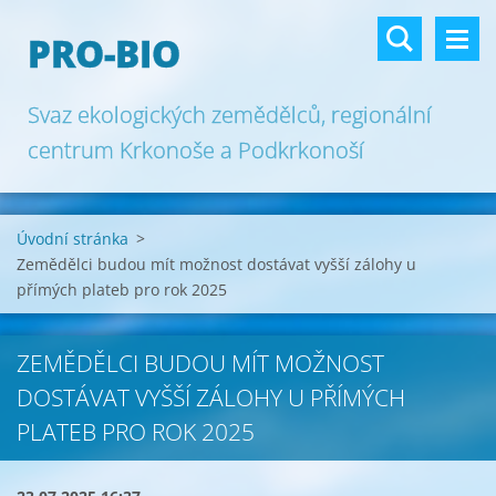
PRO-BIO
Svaz ekologických zemědělců, regionální
centrum Krkonoše a Podkrkonoší
Úvodní stránka
>
Zemědělci budou mít možnost dostávat vyšší zálohy u
přímých plateb pro rok 2025
ZEMĚDĚLCI BUDOU MÍT MOŽNOST
DOSTÁVAT VYŠŠÍ ZÁLOHY U PŘÍMÝCH
PLATEB PRO ROK 2025