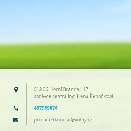
512 36 Horní Branná 117
správce centra Ing. Hana Řehořková
487989076
pro-biok
rkonose@
volny.cz