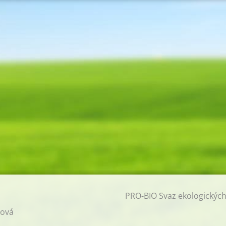
PRO-BIO Svaz ekologickýc
ková