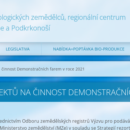
ologických zemědělců, regionální centrum
e a Podkrkonoší
LEGISLATIVA
NABÍDKA+POPTÁVKA BIO-PRODUKCE
a činnost Demonstračních farem v roce 2021
JEKTŮ NA ČINNOST DEMONSTRAČNÍ
třednictvím Odboru zemědělských registrů Výzvu pro podáv
Ministerstvo zemědělství (MZe) v souladu se Strategií rezor