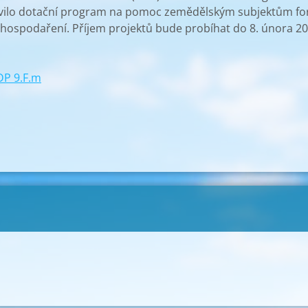
ravilo dotační program na pomoc zemědělským subjektům f
hospodaření. Příjem projektů bude probíhat do 8. února 2
DP 9.F.m