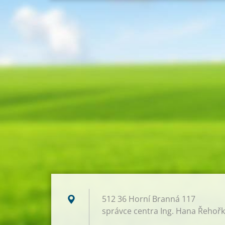
512 36 Horní Branná 117
správce centra Ing. Hana Řehoř