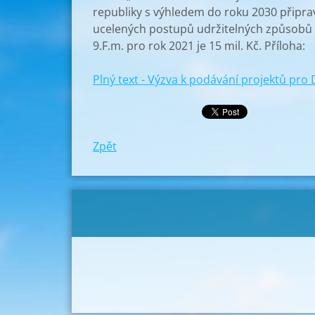
republiky s výhledem do roku 2030 přip
ucelených postupů udržitelných způsobů 
9.F.m. pro rok 2021 je 15 mil. Kč. Příloha:
Plný text - Výzva k podávání projektů pro 
Zpět