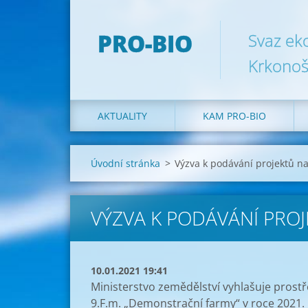
PRO-BIO
Svaz ek
Krkonoš
AKTUALITY
KAM PRO-BIO
Úvodní stránka
>
Výzva k podávání projektů n
VÝZVA K PODÁVÁNÍ PRO
10.01.2021 19:41
Ministerstvo zemědělství vyhlašuje pros
9.F.m. „Demonstrační farmy“ v roce 2021. 