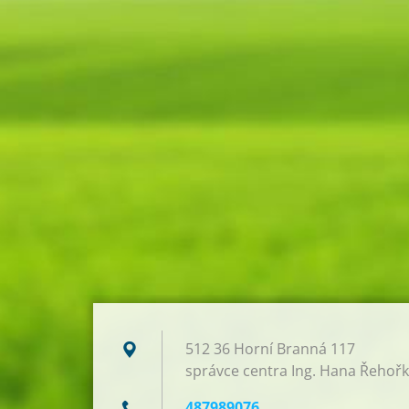
512 36 Horní Branná 117
správce centra Ing. Hana Řehoř
487989076