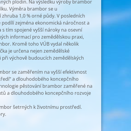
vaných plodin. Na výsledku výroby brambor
celku. Výměra brambor se u
 zhruba 1,0 % orné půdy. V posledních
e podílí zejména ekonomická náročnost a
a s tím spojené vyšší nároky na osevní
kých informací pro zemědělskou praxi,
ambor. Kromě toho VÚB vydal několik
učka je určena nejen zemědělské
e i při výchově budoucích zemědělských
mbor se zaměřením na vyšší efektivnost
středí“ a dlouhodobého koncepčního
echnologie pěstování brambor zaměřené na
jektů a dlouhodobého koncepčního rozvoje
mbor šetrných k životnímu prostředí.
ry.