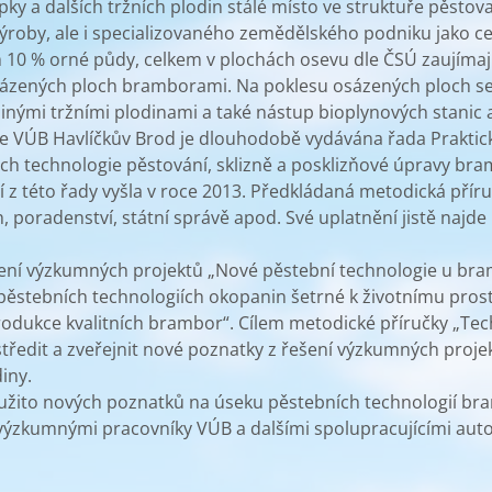
ky a dalších tržních plodin stálé místo ve struktuře pěsto
 výroby, ale i specializovaného zemědělského podniku jako 
10 % orné půdy, celkem v plochách osevu dle ČSÚ zaujímají
osázených ploch bramborami. Na poklesu osázených ploch s
jinými tržními plodinami a také nástup bioplynových stanic 
e VÚB Havlíčkův Brod je dlouhodobě vydávána řada Praktic
ech technologie pěstování, sklizně a posklizňové úpravy br
 z této řady vyšla v roce 2013. Předkládaná metodická přír
, poradenství, státní správě apod. Své uplatnění jistě najd
šení výzkumných projektů „Nové pěstební technologie u bra
 pěstebních technologiích okopanin šetrné k životnímu pro
produkce kvalitních brambor“. Cílem metodické příručky „T
ustředit a zveřejnit nové poznatky z řešení výzkumných pro
iny.
yužito nových poznatků na úseku pěstebních technologií bra
é výzkumnými pracovníky VÚB a dalšími spolupracujícími auto