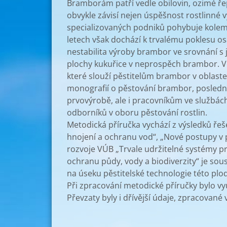
Bramborám patří vedle obilovin, ozimé řep
obvykle závisí nejen úspěšnost rostlinné
specializovaných podniků pohybuje kolem 
letech však dochází k trvalému poklesu 
nestabilita výroby brambor ve srovnání s 
plochy kukuřice v neprospěch brambor. V
které slouží pěstitelům brambor v oblast
monografií o pěstování brambor, poslední
prvovýrobě, ale i pracovníkům ve službách
odborníků v oboru pěstování rostlin.
Metodická příručka vychází z výsledků ře
hnojení a ochranu vod“, „Nové postupy v
rozvoje VÚB „Trvale udržitelné systémy 
ochranu půdy, vody a biodiverzity“ je so
na úseku pěstitelské technologie této plod
Při zpracování metodické příručky bylo v
Převzaty byly i dřívější údaje, zpracovan