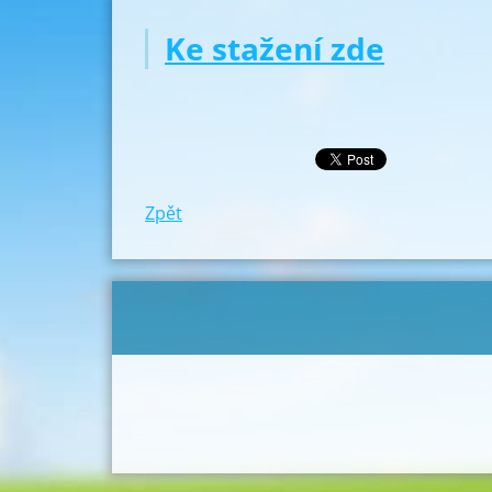
Ke stažení zde
Zpět