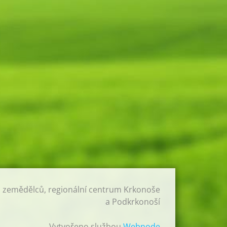
h zemědělců, regionální centrum Krkonoše
a Podkrkonoší
Vytvořeno službou
Webnode