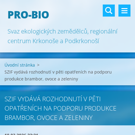
PRO-BIO
Svaz ekologických zemědělců, regionální
centrum Krkonoše a Podkrkonoší
Úvodní stránka
>
SZIF vydává rozhodnutí v pěti opatřeních na podporu
produkce brambor, ovoce a zeleniny
SZIF VYDÁVÁ ROZHODNUTÍ V PĚTI
OPATŘENÍCH NA PODPORU PRODUKCE
BRAMBOR, OVOCE A ZELENINY