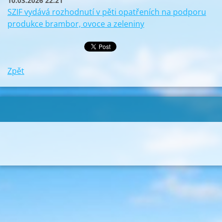
10.03.2026 22:21
SZIF vydává rozhodnutí v pěti opatřeních na podporu
produkce brambor, ovoce a zeleniny
Zpět