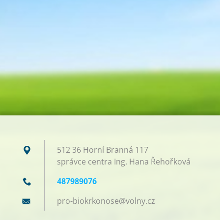
512 36 Horní Branná 117
správce centra Ing. Hana Řehořková
487989076
pro-biok
rkonose@
volny.cz