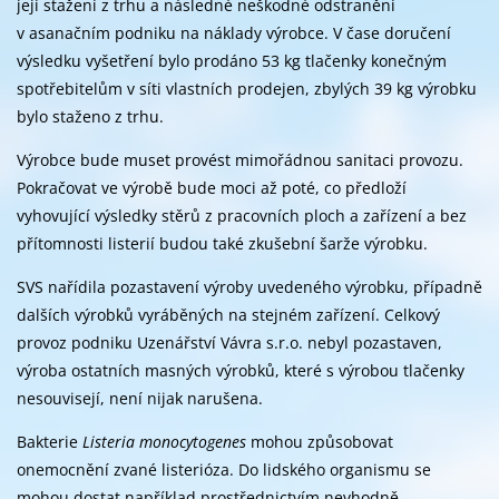
její stažení z trhu a následné neškodné odstranění
v asanačním podniku na náklady výrobce. V čase doručení
výsledku vyšetření bylo prodáno 53 kg tlačenky konečným
spotřebitelům v síti vlastních prodejen, zbylých 39 kg výrobku
bylo staženo z trhu.
Výrobce bude muset provést mimořádnou sanitaci provozu.
Pokračovat ve výrobě bude moci až poté, co předloží
vyhovující výsledky stěrů z pracovních ploch a zařízení a bez
přítomnosti listerií budou také zkušební šarže výrobku.
SVS nařídila pozastavení výroby uvedeného výrobku, případně
dalších výrobků vyráběných na stejném zařízení. Celkový
provoz podniku Uzenářství Vávra s.r.o. nebyl pozastaven,
výroba ostatních masných výrobků, které s výrobou tlačenky
nesouvisejí, není nijak narušena.
Bakterie
Listeria monocytogenes
mohou způsobovat
onemocnění zvané listerióza. Do lidského organismu se
mohou dostat například prostřednictvím nevhodně