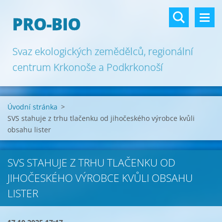
PRO-BIO
Svaz ekologických zemědělců, regionální
centrum Krkonoše a Podkrkonoší
Úvodní stránka
>
SVS stahuje z trhu tlačenku od jihočeského výrobce kvůli
obsahu lister
SVS STAHUJE Z TRHU TLAČENKU OD
JIHOČESKÉHO VÝROBCE KVŮLI OBSAHU
LISTER