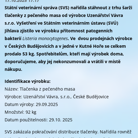
17.10.2025 17:17
Státní veterinární správa (SVS)
nařídila stáhnout z trhu šarži
tlačenky z pečeného masa od výrobce Uzenářství Vávra
s.r.o. Vyšetření ve Státním veterinárním ústavu (SVÚ)
Jihlava zjistilo ve výrobku přítomnost patogenních
bakterií
Listeria monocytogenes
.
Ve dvou prodejnách výrobce
v Českých Budějovicích a v jedné v Kutné Hoře se celkem
prodalo 53 kg. Spotřebitelům, kteří mají výrobek doma,
doporučujeme, aby jej nekonzumovali a vrátili v místě
nákupu.
Identifikace výrobku:
Název: Tlačenka z pečeného masa
Výrobce: Uzenářství Vávra, s.r.o., České Budějovice
Datum výroby: 29.09.2025
Množství: 92 kg
Datum použitelnosti: 29.10. 2025
SVS zakázala pokračování distribuce tlačenky. Nařídila rovněž