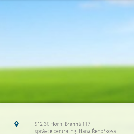
512 36 Horní Branná 117
správce centra Ing. Hana Řehořková