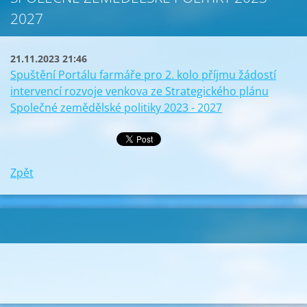
2027
21.11.2023 21:46
Spuštění Portálu farmáře pro 2. kolo příjmu žádostí
intervencí rozvoje venkova ze Strategického plánu
Společné zemědělské politiky 2023 - 2027
Zpět