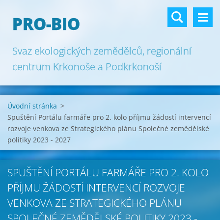
PRO-BIO
Svaz ekologických zemědělců, regionální
centrum Krkonoše a Podkrkonoší
Úvodní stránka
>
Spuštění Portálu farmáře pro 2. kolo příjmu žádostí intervencí
rozvoje venkova ze Strategického plánu Společné zemědělské
politiky 2023 - 2027
SPUŠTĚNÍ PORTÁLU FARMÁŘE PRO 2. KOLO
PŘÍJMU ŽÁDOSTÍ INTERVENCÍ ROZVOJE
VENKOVA ZE STRATEGICKÉHO PLÁNU
SPOLEČNÉ ZEMĚDĚLSKÉ POLITIKY 2023 -