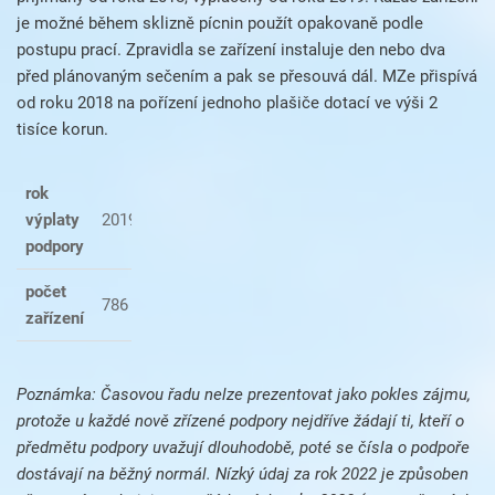
je možné během sklizně pícnin použít opakovaně podle
postupu prací. Zpravidla se zařízení instaluje den nebo dva
před plánovaným sečením a pak se přesouvá dál. MZe přispívá
od roku 2018 na pořízení jednoho plašiče dotací ve výši 2
tisíce korun.
rok
výplaty
2019
2020
2021
2022
2023
podpory
počet
786
413
415
125
359
zařízení
Poznámka: Časovou řadu nelze prezentovat jako pokles zájmu,
protože u každé nově zřízené podpory nejdříve žádají ti, kteří o
předmětu podpory uvažují dlouhodobě, poté se čísla o podpoře
dostávají na běžný normál. Nízký údaj za rok 2022 je způsoben