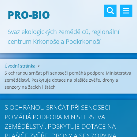
PRO-BIO
Svaz ekologických zemědělců, regionální
centrum Krkonoše a Podkrkonoší
Úvodní stránka
>
S ochranou srnčat při senoseči pomáhá podpora Ministerstva
zemědělství. Poskytuje dotace na plašiče zvěře, drony a
senzory na žacích lištách
S OCHRANOU SRNČAT PŘI SENOSEČI
POMÁHÁ PODPORA MINISTERSTVA
ZEMĚDĚLSTVÍ. POSKYTUJE DOTACE NA
PLAŠIČE ZVĚŘE, DRONY A SENZORY NA