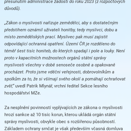
přesunutím administrace žádostí do roku 2023 (z rozpočtových
důvodů).
„Zákon o myslivosti nařizuje zemědělci, aby s dostatečným
předstihem oznámil uživateli honitby, tedy myslivci, dobu a
místo zemědělských prací. Myslivec pak musí zajistit
odpovídající ochranná opatření. Území ČR je rozděleno do
téměř šest tisíc honiteb, do kterých spadají i pole a louky. Není
proto v kapacitních možnostech orgánů státní správy
myslivosti všechny v době senoseče osobně a opakovaně
procházet. Proto jsme vděčni veřejnosti, dobrovolníkům a
spolkům za to, že si všímají svého okolí a pomáhají ochraňovat
zvěř,“
uvedl Patrik Mlynář, vrchní ředitel Sekce lesního
hospodářství MZe.
Za nesplnění povinností vyplývajících ze zákona o myslivosti
hrozí sankce až 10 tisíc korun, kterou ukládá orgán státní
správy myslivosti, obvykle obec s rozšířenou působností.
Základem ochrany srnčat je však především včasná domluva