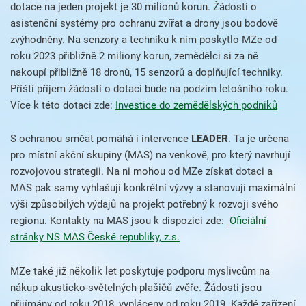
dotace na jeden projekt je 30 milionů korun. Žádosti o
asistenční systémy pro ochranu zvířat a drony jsou bodově
zvýhodněny. Na senzory a techniku k nim poskytlo MZe od
roku 2023 přibližně 2 miliony korun, zemědělci si za ně
nakoupí přibližně 18 dronů, 15 senzorů a doplňující techniky.
Příští příjem žádostí o dotaci bude na podzim letošního roku.
Více k této dotaci zde:
Investice do zemědělských podniků
S ochranou srnčat pomáhá i intervence
LEADER
. Ta je určena
pro místní akční skupiny (MAS) na venkově, pro který navrhují
rozvojovou strategii. Na ni mohou od MZe získat dotaci a
MAS pak samy vyhlašují konkrétní výzvy a stanovují maximální
výši způsobilých výdajů na projekt potřebný k rozvoji svého
regionu. Kontakty na MAS jsou k dispozici zde:
Oficiální
stránky NS MAS České republiky, z.s.
MZe také již několik let poskytuje podporu myslivcům na
nákup akusticko-světelných plašičů zvěře. Žádosti jsou
přijímány od roku 2018, vypláceny od roku 2019. Každé zařízení