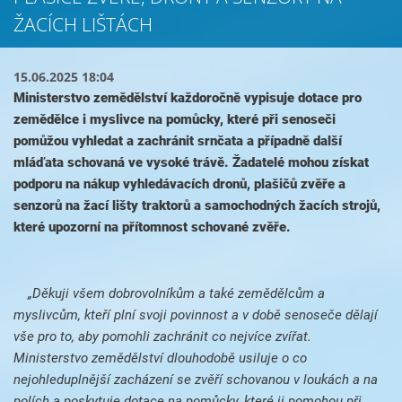
ŽACÍCH LIŠTÁCH
15.06.2025 18:04
Ministerstvo zemědělství každoročně vypisuje dotace pro
zemědělce i myslivce na pomůcky, které při senoseči
pomůžou vyhledat a zachránit srnčata a případně další
mláďata schovaná ve vysoké trávě. Žadatelé mohou získat
podporu na nákup vyhledávacích dronů, plašičů zvěře a
senzorů na žací lišty traktorů a samochodných žacích strojů,
které upozorní na přítomnost schované zvěře.
„Děkuji všem dobrovolníkům a také zemědělcům a
myslivcům, kteří plní svoji povinnost a v době senoseče dělají
vše pro to, aby pomohli zachránit co nejvíce zvířat.
Ministerstvo zemědělství dlouhodobě usiluje o co
nejohleduplnější zacházení se zvěří schovanou v loukách a na
polích a poskytuje dotace na pomůcky, které ji pomohou při