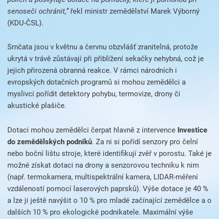
senoseči ochránit,“
řekl ministr zemědělství Marek Výborný
(KDU-ČSL).
Srnčata jsou v květnu a červnu obzvlášť zranitelná, protože
ukrytá v trávě zůstávají při přiblížení sekačky nehybná, což je
jejich přirozená obranná reakce. V rámci národních i
evropských dotačních programů si mohou zemědělci a
myslivci pořídit detektory pohybu, termovize, drony či
akustické plašiče.
Dotaci mohou zemědělci čerpat hlavně z intervence
Investice
do zemědělských podniků
. Za ni si pořídí senzory pro čelní
nebo boční lištu stroje, které identifikují zvěř v porostu. Také je
možné získat dotaci na drony a senzorovou techniku k nim
(např. termokamera, multispektrální kamera, LIDAR-měření
vzdáleností pomocí laserových paprsků). Výše dotace je 40 %
a lze ji ještě navýšit o 10 % pro mladé začínající zemědělce a o
dalších 10 % pro ekologické podnikatele. Maximální výše