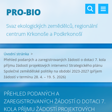
PRO-BIO
Svaz ekologických zemědělců, regionální
centrum Krkonoše a Podkrkonoší
Úvodní stránka
>
Přehled podaných a zaregistrovaných žádostí o dotaci 7. kola
příjmu žádostí projektových intervencí Strategického plánu
Společné zemědělské politiky na období 2023-2027 (příjem
žádostí v termínu 28. 4. – 19. 5. 2026)
PŘEHLED PODANÝCH A
ZAREGISTROVANÝCH ŽÁDOSTÍ O DOTACI 7.
KOLA PŘÍJMU ŽÁDOSTÍ PROJEKTOVÝCH