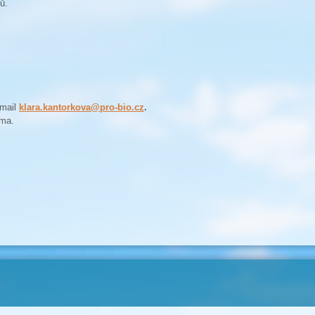
ů.
mail
klara.kantorkova@pro-bio.cz
.
rma.