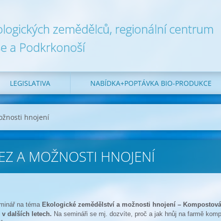
ologických zemědělců, regionální centrum
e a Podkrkonoší
LEGISLATIVA
NABÍDKA+POPTÁVKA BIO-PRODUKCE
žnosti hnojení
EZ A MOŽNOSTI HNOJENÍ
eminář na téma
Ekologické zemědělství a možnosti hnojení – Kompostování 
 v dalších letech.
Na semináři se mj. dozvíte, proč a jak hnůj na farmě komp