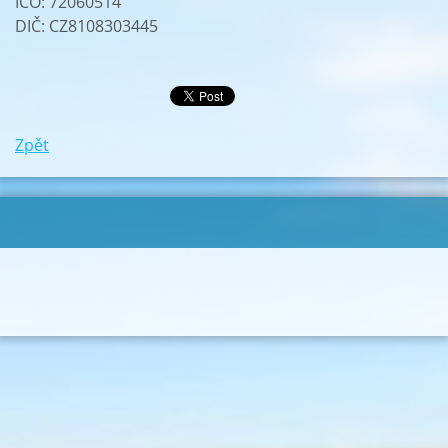
IČO: 72060514
DIČ: CZ8108303445
Zpět