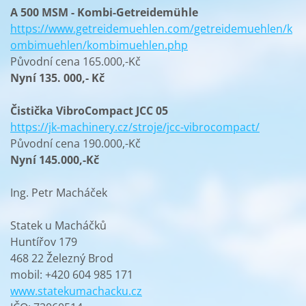
A 500 MSM - Kombi-Getreidemühle
https://www.getreidemuehlen.com/getreidemuehlen/k
ombimuehlen/kombimuehlen.php
Původní cena 165.000,-Kč
Nyní 135. 000,- Kč
Čistička VibroCompact JCC 05
https://jk-machinery.cz/stroje/jcc-vibrocompact/
Původní cena 190.000,-Kč
Nyní 145.000,-Kč
Ing. Petr Macháček
Statek u Macháčků
Huntířov 179
468 22 Železný Brod
mobil: +420 604 985 171
www.statekumachacku.cz