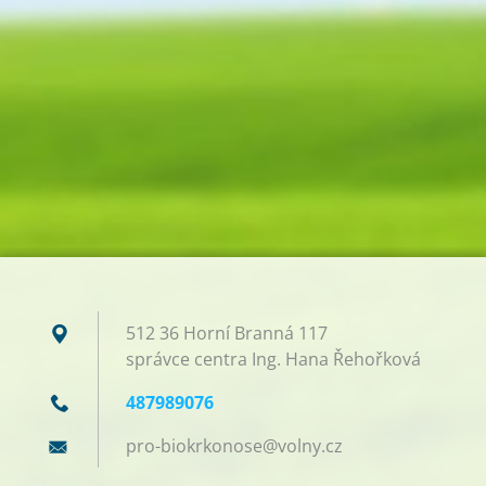
512 36 Horní Branná 117
správce centra Ing. Hana Řehořková
487989076
pro-biok
rkonose@
volny.cz