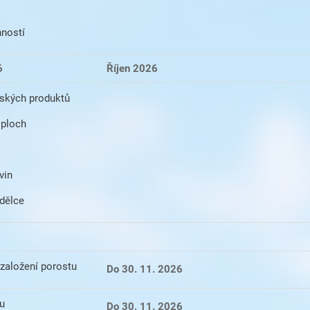
nností
6
Říjen 2026
lských produktů
 ploch
vin
dělce
založení porostu
Do 30. 11. 2026
u
Do 30. 11. 2026