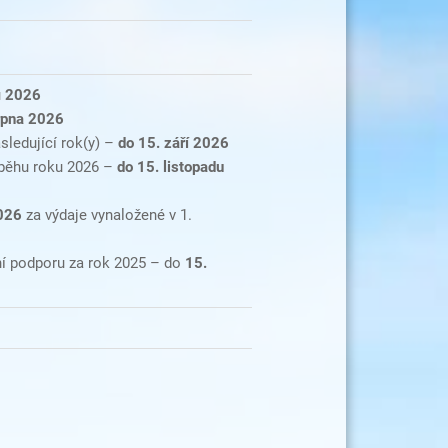
u
2026
rpna 2026
ledující rok(y) –
do 15. září 2026
běhu roku 2026 –
do 15. listopadu
026
za výdaje vynaložené v 1.
ní podporu za rok 2025 – do
15.