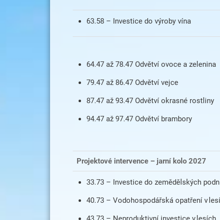
63.58 – Investice do výroby vína
64.47 až 78.47 Odvětví ovoce a zelenina
79.47 až 86.47 Odvětví vejce
87.47 až 93.47 Odvětví okrasné rostliny
94.47 až 97.47 Odvětví brambory
Projektové intervence – jarní kolo 2027
33.73 – Investice do zemědělských podn
40.73 – Vodohospodářská opatření v les
43.73 – Neproduktivní investice v lesích