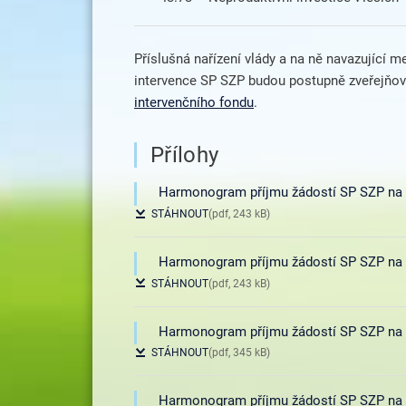
Příslušná nařízení vlády a na ně navazující m
intervence SP SZP budou postupně zveřejňov
intervenčního fondu
.
Přílohy
Harmonogram příjmu žádostí SP SZP na ro
STÁHNOUT
(pdf, 243 kB)
Harmonogram příjmu žádostí SP SZP na ro
STÁHNOUT
(pdf, 243 kB)
Harmonogram příjmu žádostí SP SZP na r
STÁHNOUT
(pdf, 345 kB)
Harmonogram příjmu žádostí SP SZP na ro