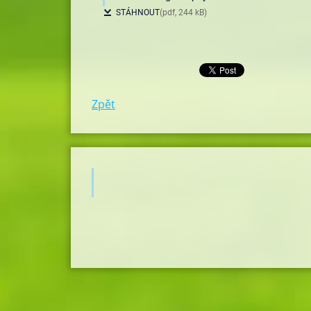
STÁHNOUT
(pdf, 244 kB)
Zpět