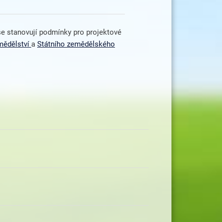
 se stanovují podmínky pro projektové
mědělství
a
Státního zemědělského