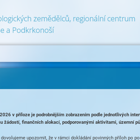
ologických zemědělců, regionální centrum
e a Podkrkonoší
26 v příloze je podrobnějším zobrazením podle jednotlivých interv
 žádostí, finančních alokací, podporovanými aktivitami, územní pů
 dovolujeme upozornit, že v rámci dokládání povinných příloh po po