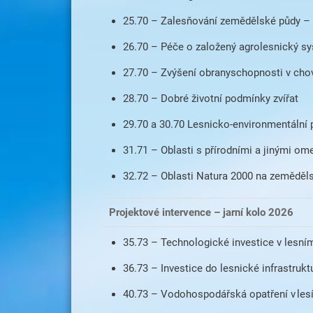
25.70 – Zalesňování zemědělské půdy – 
26.70 – Péče o založený agrolesnický s
27.70 – Zvýšení obranyschopnosti v chovu
28.70 – Dobré životní podmínky zvířat
29.70 a 30.70 Lesnicko-environmentální 
31.71 – Oblasti s přírodními a jinými o
32.72 – Oblasti Natura 2000 na zeměděl
Projektové intervence – jarní kolo 2026
35.73 – Technologické investice v lesní
36.73 – Investice do lesnické infrastrukt
40.73 – Vodohospodářská opatření v les