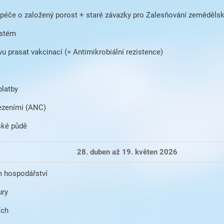
péče o založený porost + staré závazky pro Zalesňování zeměděls
ystém
 prasat vakcinací (= Antimikrobiální rezistence)
platby
mezeními (ANC)
ské půdě
28. duben až 19. květen 2026
m hospodářství
ury
ích