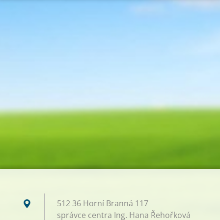
512 36 Horní Branná 117
správce centra Ing. Hana Řehořková