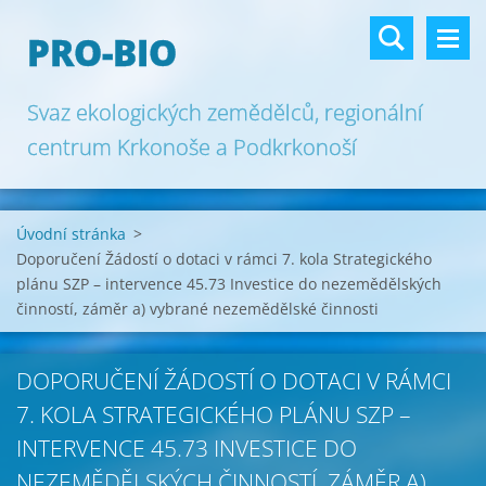
PRO-BIO
Svaz ekologických zemědělců, regionální
centrum Krkonoše a Podkrkonoší
Úvodní stránka
>
Doporučení Žádostí o dotaci v rámci 7. kola Strategického
plánu SZP – intervence 45.73 Investice do nezemědělských
činností, záměr a) vybrané nezemědělské činnosti
DOPORUČENÍ ŽÁDOSTÍ O DOTACI V RÁMCI
7. KOLA STRATEGICKÉHO PLÁNU SZP –
INTERVENCE 45.73 INVESTICE DO
NEZEMĚDĚLSKÝCH ČINNOSTÍ, ZÁMĚR A)