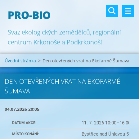
PRO-BIO
Svaz ekologických zemědělců, regionální
centrum Krkonoše a Podkrkonoší
Úvodní stránka
>
Den otevřených vrat na Ekofarmě Šumava
DEN OTEVŘENÝCH VRAT NA EKOFARMĚ
ŠUMAVA
04.07.2026 20:05
11. 7. 2026 10:00–16:00
DATUM AKCE:
Bystřice nad Úhlavou 55, 3
MÍSTO KONÁNÍ: