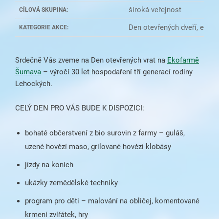
široká veřejnost
CÍLOVÁ SKUPINA:
Den otevřených dveří, exkur
KATEGORIE AKCE:
Srdečně Vás zveme na Den otevřených vrat na
Ekofarmě
Šumava
– výročí 30 let hospodaření tří generací rodiny
Lehockých.
CELÝ DEN PRO VÁS BUDE K DISPOZICI:
bohaté občerstvení z bio surovin z farmy – guláš,
uzené hovězí maso, grilované hovězí klobásy
jízdy na koních
ukázky zemědělské techniky
program pro děti – malování na obličej, komentované
krmení zvířátek, hry